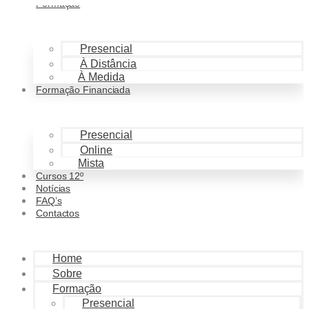
Formação
Pular para o conteúdo
Presencial
À Distância
À Medida
Formação Financiada
Presencial
Online
Mista
Cursos 12º
Notícias
FAQ’s
Contactos
Home
Sobre
Formação
Presencial