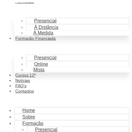
Formação
Pular para o conteúdo
Presencial
À Distância
À Medida
Formação Financiada
Presencial
Online
Mista
Cursos 12º
Notícias
FAQ’s
Contactos
Home
Sobre
Formação
Presencial