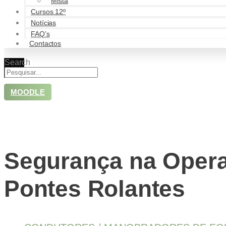
Mista
Cursos 12º
Notícias
FAQ’s
Contactos
Search
MOODLE
Segurança na Oper
Pontes Rolantes